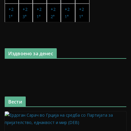
+
2
+
2
+
2
+
2
+
2
+
2
1°
3°
1°
2°
1°
1°
Издвоено за денес
Вести