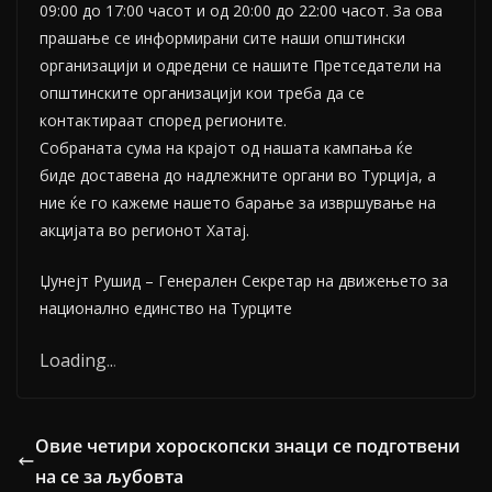
09:00 до 17:00 часот и од 20:00 до 22:00 часот. За ова
прашање се информирани сите наши општински
организацији и одредени се нашите Претседатели на
општинските организацији кои треба да се
контактираат според регионите.
Собраната сума на крајот од нашата кампања ќе
биде доставена до надлежните органи во Турција, а
ние ќе го кажеме нашето барање за извршување на
акцијата во регионот Хатај.
Џунејт Рушид – Генерален Секретар на движењето за
национално единство на Турците
Loading
.
.
.
Овие четири хороскопски знаци се подготвени
на се за љубовта