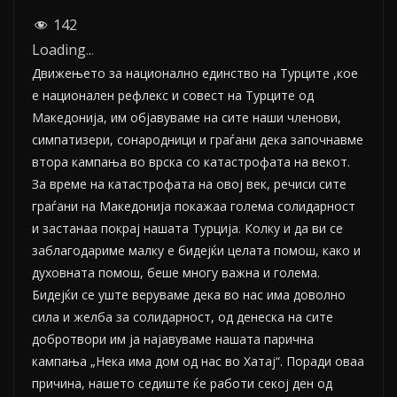
142
Loading
.
.
.
Движењето за национално единство на Турците ,кое
е национален рефлекс и совест на Турците од
Македонија, им објавуваме на сите наши членови,
симпатизери, сонародници и граѓани дека започнавме
втора кампања во врска со катастрофата на векот.
За време на катастрофата на овој век, речиси сите
граѓани на Македонија покажаа голема солидарност
и застанаа покрај нашата Турција. Колку и да ви се
заблагодариме малку е бидејќи целата помош, како и
духовната помош, беше многу важна и голема.
Бидејќи се уште веруваме дека во нас има доволно
сила и желба за солидарност, од денеска на сите
добротвори им ја најавуваме нашата парична
кампања „Нека има дом од нас во Хатај“. Поради оваа
причина, нашето седиште ќе работи секој ден од