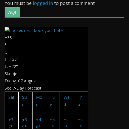
You must be
logged in
to post a comment.
AQI
+
33
°
C
H:
+
35°
L:
+
22°
Skopje
Friday, 07 August
See 7-Day Forecast
Sat
Su
Mo
Tu
We
Th
n
n
e
d
u
+
3
+
3
+
4
+
4
+
4
+
4
7°
9°
0°
1°
1°
1°