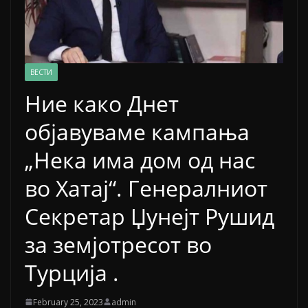
ВЕСТИ
Ние како Днет
објавуваме кампања
„Нека има дом од нас
во Хатај“. Генералниот
Секретар Џунејт Рушид
за земјотресот во
Турција .
February 25, 2023
admin