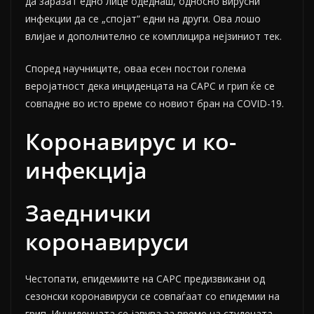
да заразат едно лице одеднаш, односно вирусни
инфекции да се „спојат“ едни на други. Ова лошо
влијае и дополнително се комплицира нејзиниот тек.
Според
научниците, оваа есен постои голема
веројатност дека инциденцата на САРС и грип ќе се
совпадне во исто време со новиот бран на COVID-19.
Коронавирус и ко-
инфекција
Заеднички
коронавируси
Честопати, епидемиите на САРС предизвикани од
сезонски коронавируси се совпаѓаат со епидемии на
грип. Инциденцата се јавува за време на студената