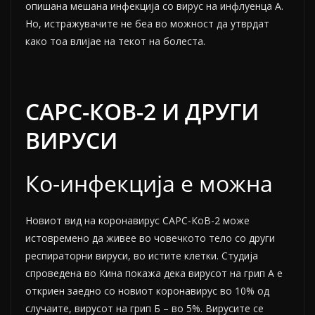
опишана мешана инфекција со вирус на инфлуенца А.
Но, истражувачите не беа во можност да утврдат
како тоа влијае на текот на болеста.
САРС-КОВ-2 И ДРУГИ
ВИРУСИ
Ко-инфекција е можна
Новиот вид на коронавирус САРС-КоВ-2 може
истовремено да живее во човечкото тело со други
респираторни вируси, во истите клетки. Студија
спроведена во Кина
покажа
дека вирусот на грип А е
откриен заедно со новиот коронавирус во 10% од
случаите, вирусот на грип Б – во 5%. Вирусите се