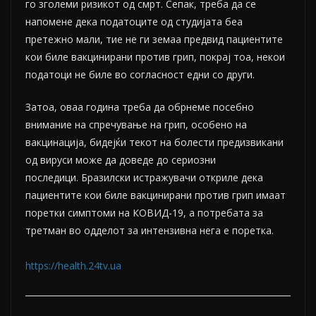
го зголеми ризикот од смрт. Сепак, треба да се
напомене дека податоците од студијата беа
претежно мали, тие не ги земаа предвид пациентите
кои биле вакцинирани против грип, покрај тоа, некои
податоци не биле во согласност едни со други.
Затоа, оваа година треба да обрнеме посебно
внимание на спречување на грип, особено на
вакцинација, бидејќи текот на болести предизвикани
од вируси може да доведе до сериозни
последици. Бразилски истражувачи
откриле
дека
пациентите кои биле вакцинирани против грип имаат
поретки симптоми на КОВИД-19, а потребата за
третман во одделот за интензивна нега е поретка.
https://health.24tv.ua