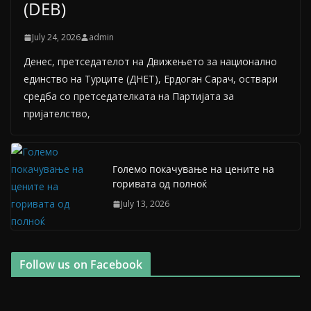
(DEB)
July 24, 2026
admin
Денес, претседателот на Движењето за национално
единство на Турците (ДНЕТ), Ердоган Сарач, оствари
средба со претседателката на Партијата за
пријателство,
Големо покачување на цените на
горивата од полноќ
July 13, 2026
Follow us on Facebook