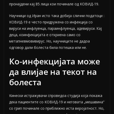
пронајдени кај 85 лица кои починале од КОВИД-19.
Научници од Иран исто така
добија
слични податоци :
КОВИД-19 е често придружена со инфекција со
вируси на инфлуенца, параинфлуенца, адевируси. Кај
деца, коинфекцијата е откриена само со
метапневмовивирус. Но, научниците не дадоа
одговор дали болеста била потешка или не.
Ко-инфекцијата може
да влијае на текот на
болеста
Кинески истражувачи спроведоа студија која покажа
дека пациентите со КОВИД-19 и неговата „мешавина“
со грип починале со приближно иста веројатност. Но,