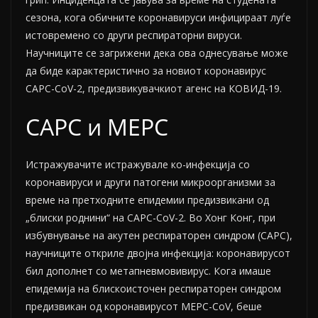
сезона, кога обичните коронавируси инфицираат луѓе
истовремено со други респираторни вируси.
Научниците се загрижени дека ова однесување може
да биде карактеристично за новиот коронавирус
САРС-CoV-2, предизвикувачкиот агенс на КОВИД-19.
САРС и МЕРС
Истражувачите истражувале ко-инфекција со
коронавируси и други патогени микроорганизми за
време на претходните епидемии предизвикани од
„блиски роднини“ на САРС-CoV-2. Во Хонг Конг, при
избувнување на акутен респираторен синдром (САРС),
научниците
откриле
двојна инфекција: коронавирусот
бил дополнет со метапневмовивирус. Кога имаше
епидемија на блискоисточен респираторен синдром
предизвикан од коронавирусот МЕРС-CoV, беше