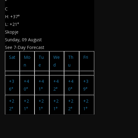
°
C
H:
+
37°
L:
+
21°
Skopje
Sunday, 09 August
See 7-Day Forecast
Sat
Mo
Tu
We
Th
Fri
n
e
d
u
+
3
+
4
+
4
+
4
+
4
+
3
6°
0°
1°
2°
0°
9°
+
2
+
2
+
2
+
2
+
2
+
2
2°
1°
1°
1°
2°
1°