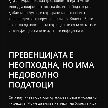
други студии покажаа дека коинфекцијата може
многу да влијае на текот на болеста. Податоците
добиени во Вухан, и кај заразените со новиот
коронавирус и со вирусот на грип Б, болеста беше
потешка од просечната кај пациенти со КОВИД-19 и
истоинфекција на КОВИД-19 со инфлуенца А.
ПРЕВЕНЦИЈАТА Е
НЕОПХОДНА, НО ИМА
НЕДОВОЛНО
ПОДАТОЦИ
Сега научните податоци сугерираат дека е можна ко-
инфекција. Може да влијае на текот на болеста и да