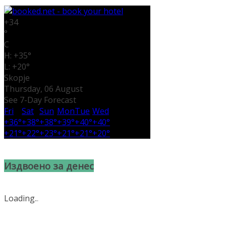
+
34
°
C
H:
+
35°
L:
+
20°
Skopje
Thursday, 06 August
See 7-Day Forecast
Fri
Sat
Sun
Mon
Tue
Wed
+
36°
+
38°
+
38°
+
39°
+
40°
+
40°
+
21°
+
22°
+
23°
+
21°
+
21°
+
20°
Издвоено за денес
Loading
.
.
.