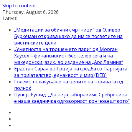
Skip to content
Thursday, August 6, 2026
Latest:
„Медитации за обични смртници“ од Оливер
Буркеман открива како да им се посветите на
вистинските цели
„Уметноста на трошењето пари“ од Морган
Хаусел – финансискиот бестселер сега и на
македонски јазик, во издание на „Арс Ламина“
Ердоган Сарач во Грција на средба со Партијата
за пријателство, еднаквост и мир (DEB)
Големо покачување на цените на горивата од
полноќ
Џунејт Рушид: „Да не ја заборавиме Сребреница
е наша заедничка одговорност кон човештвото“