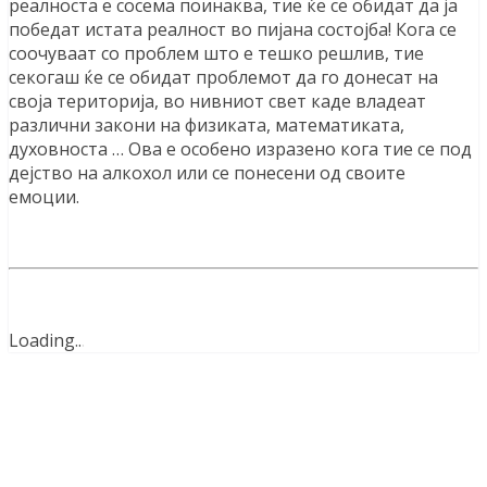
реалноста е сосема поинаква, тие ќе се обидат да ја
победат истата реалност во пијана состојба! Кога се
соочуваат со проблем што е тешко решлив, тие
секогаш ќе се обидат проблемот да го донесат на
своја територија, во нивниот свет каде владеат
различни закони на физиката, математиката,
духовноста … Ова е особено изразено кога тие се под
дејство на алкохол или се понесени од своите
емоции.
Loading
.
.
.