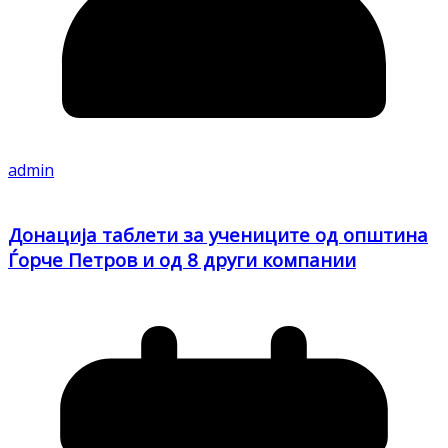
admin
Донација таблети за учениците од општина
Ѓорче Петров и од 8 други компании