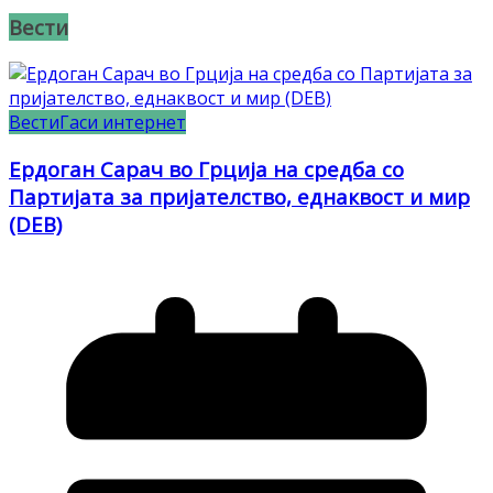
Вести
Вести
Гаси интернет
Ердоган Сарач во Грција на средба со
Партијата за пријателство, еднаквост и мир
(DEB)