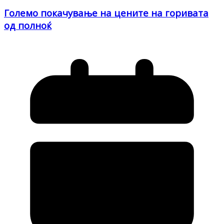
Големо покачување на цените на горивата
од полноќ