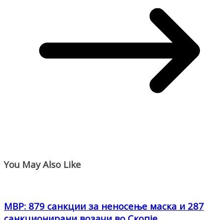
You May Also Like
МВР: 879 санкции за неносење маска и 287
санкционирани возачи во Скопје