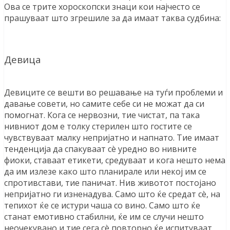
Ова се трите хороскопски знаци кои најчесто се
прашуваат што згрешиле за да имаат таква судбина:
Девица
Девиците се вешти во решавање на туѓи проблеми и
давање совети, но самите себе си не можат да си
помогнат. Кога се нервозни, тие чистат, па така
нивниот дом е толку стерилен што гостите се
чувствуваат малку непријатно и напнато. Тие имаат
тенденција да спакуваат сè уредно во нивните
фиоки, ставаат етикети, средуваат и кога нешто нема
да им излезе како што планирале или некој им се
спротивстави, тие паничат. Нив животот постојано
непријатно ги изненадува. Само што ќе средат сè, на
тепихот ќе се истури чаша со вино. Само што ќе
станат емотивно стабилни, ќе им се случи нешто
неочекувано и тие сега сè повторно ќе испитуваат …