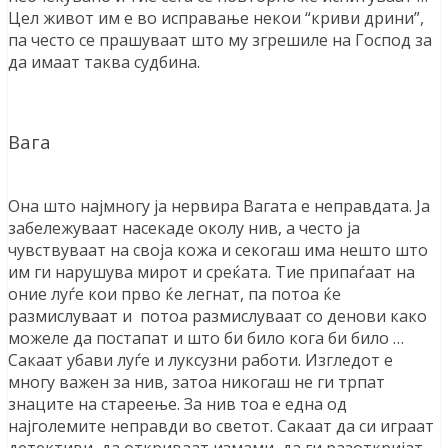
Цел живот им е во исправање некои “криви дрини”,
па често се прашуваат што му згрешиле на Господ за
да имаат таква судбина.
Вага
Она што најмногу ja нервира Вагата е неправдата. Ја
забележуваат насекаде околу нив, а често ја
чувствуваат на своја кожа и секогаш има нешто што
им ги нарушува мирот и среќата. Тие припаѓаат на
оние луѓе кои прво ќе легнат, па потоа ќе
размислуваат и потоа размислуваат со денови како
можеле да постапат и што би било кога би било …
Сакаат убави луѓе и луксузни работи. Изгледот е
многу важен за нив, затоа никогаш не ги трпат
знаците на стареење. За нив тоа е една од
најголемите неправди во светот. Сакаат да си играат