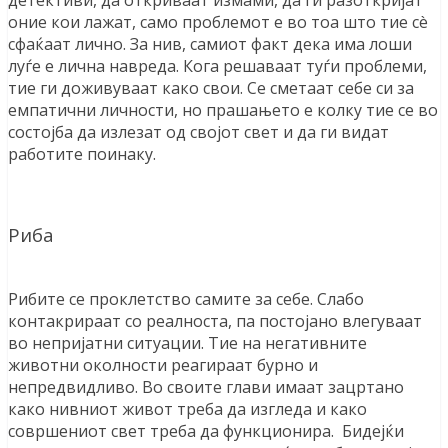
детективи, да откриваат измами, да ги разоткријат
оние кои лажат, само проблемот е во тоа што тие сè
сфаќаат лично. За нив, самиот факт дека има лоши
луѓе е лична навреда. Кога решаваат туѓи проблеми,
тие ги доживуваат како свои. Се сметаат себе си за
емпатични личности, но прашањето е колку тие се во
состојба да излезат од својот свет и да ги видат
работите поинаку.
Риба
Рибите се проклетство самите за себе. Слабо
контакрираат со реалноста, па постојано влегуваат
во непријатни ситуации. Тие на негативните
животни околности реагираат бурно и
непредвидливо. Во своите глави имаат зацртано
како нивниот живот треба да изгледа и како
совршениот свет треба да функционира. Бидејќи