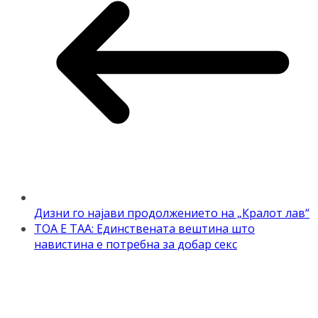
Дизни го најави продолжението на „Кралот лав“
ТОА Е ТАА: Единствената вештина што
навистина е потребна за добар секс