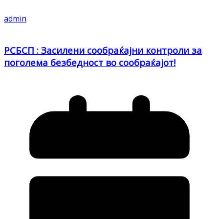
admin
РСБСП : Засилени сообраќајни контроли за
поголема безбедност во сообраќајот!