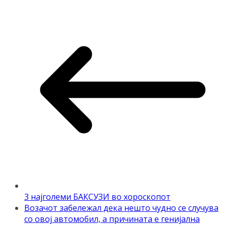
3 најголеми БАКСУЗИ во хороскопот
Возачот забележал дека нешто чудно се случува
со овој автомобил, a причината e генијална