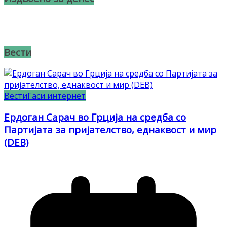
Вести
Вести
Гаси интернет
Ердоган Сарач во Грција на средба со
Партијата за пријателство, еднаквост и мир
(DEB)