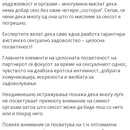
издржливост и оргазам – многумина мислат дека
нема добар секс без овие четири „состојки“. Сепак, се
чини дека многу од она што го мислиме за сексот е
погрешно.
Експертите велат дека само една раабота гарантира
вистинско сексуално задоволство – целосна
посветеност!
Главните елементи на целосната посветеност на
партнерот се фокусот за време на сексуалниот однос,
чувството на длабока еротска интимност, добрата
комуникација, искреноста и желбата за
задоволување.
Неодамнешно истражување покажа дека многу луѓе
не посветуваат премногу внимание на самиот
оргазам затоа што сексот може да биде лош со него
или и покрај него.
Повеќе внимание се посветува на т.н. оптимална