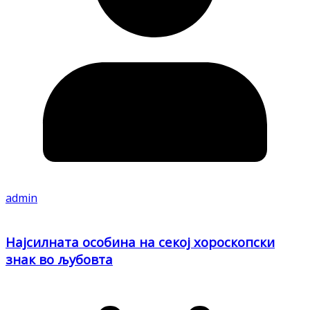
admin
Најсилната особина на секој хороскопски
знак во љубовта