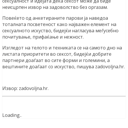
сексуалност и идејата дека сексот може да биде
неисцрпен извор на задоволство без оргазам.
Повеќето од анкетираните парови ја наведоа
тоталната посветеност како најважен елемент на
сексуалното искуство, бидејќи нагласува меѓусебно
почитување, прифаќање и нежност.
Изгледот на телото и техниката се на самото дно на
листата приоритети во сексот, бидејќи добрите
партнери доаѓаат во сите форми и големини, а
вештините доаѓаат со искуство, пишува zadovoljna.hr.
Извор: zadovoljna.hr.
Loading
.
.
.