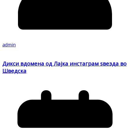
admin
Дикси вдомена од Лајка инстаграм ѕвезда во
Шведска