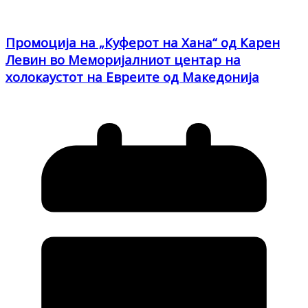
Промоција на „Куферот на Хана“ од Карен
Левин во Меморијалниот центар на
холокаустот на Евреите од Македонија