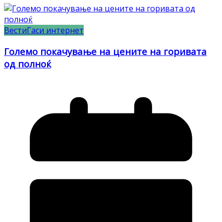
Вести
Гаси интернет
Големо покачување на цените на горивата
од полноќ