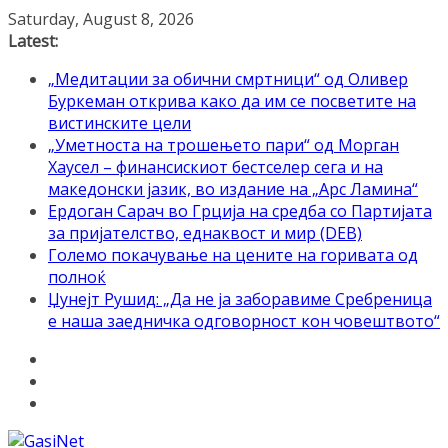
Skip
Saturday, August 8, 2026
to
Latest:
content
„Медитации за обични смртници“ од Оливер
Буркеман открива како да им се посветите на
вистинските цели
„Уметноста на трошењето пари“ од Морган
Хаусел – финансискиот бестселер сега и на
македонски јазик, во издание на „Арс Ламина“
Ердоган Сарач во Грција на средба со Партијата
за пријателство, еднаквост и мир (DEB)
Големо покачување на цените на горивата од
полноќ
Џунејт Рушид: „Да не ја заборавиме Сребреница
е наша заедничка одговорност кон човештвото“