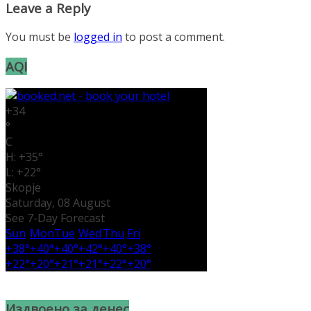
Leave a Reply
You must be
logged in
to post a comment.
AQI
+
34
°
C
H:
+
35°
L:
+
22°
Skopje
Saturday, 08 August
See 7-Day Forecast
Sun
Mon
Tue
Wed
Thu
Fri
+
38°
+
40°
+
40°
+
42°
+
40°
+
38°
+
22°
+
20°
+
21°
+
21°
+
22°
+
20°
Издвоено за денес