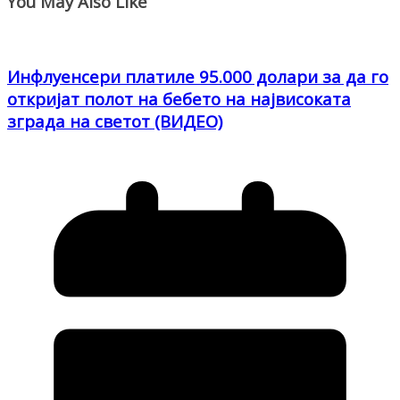
You May Also Like
Инфлуенсери платиле 95.000 долари за да го
откријат полот на бебето на највисоката
зграда на светот (ВИДЕО)