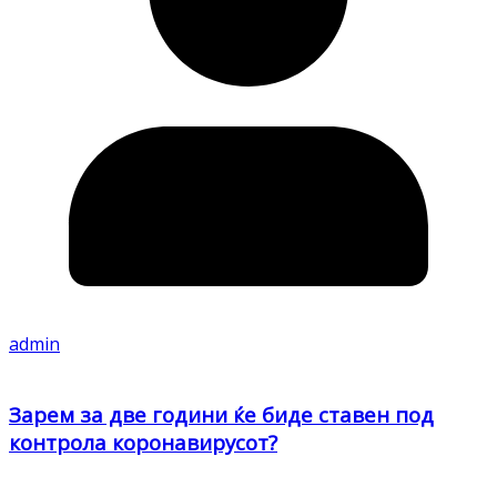
admin
Зарем за две години ќе биде ставен под
контрола коронавирусот?