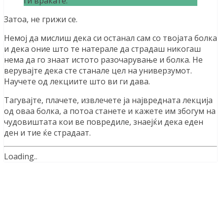
ги враќате.
Затоа, не грижи се.
Немој да мислиш дека си останал сам со твојата болка
и дека оние што те натерале да страдаш никогаш
нема да го знаат истото разочарување и болка. Не
верувајте дека сте станале цел на универзумот.
Научете од лекциите што ви ги дава.
Тагувајте, плачете, извлечете ја највредната лекција
од оваа болка, а потоа станете и кажете им збогум на
чудовиштата кои ве повредиле, знаејќи дека еден
ден и тие ќе страдаат.
Loading
.
.
.