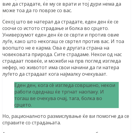
вие да страдате, ќе му се врати и тој дури нема да
може тоа да го поврзе со вас.
Секој што ве натерал да страдате, еден ден ќе се
соочи со истото страдање и болка во срцето.
Универзумот еден ден ќе се сврти и против овие
луѓе, како што некогаш се свртел против вас. И тоа
воопшто не е карма. Ова е другата страна на
човековата природа. Сите страдаме. Некои од нас
страдаат повеќе, и можеби на прв поглед изгледа
нефер, но животот има свои начини да ги натера
луѓето да страдаат кога најмалку очекуваат.
Еден ден, кога сè изгледа совршено, некои
работи одеднаш ќе тргнат наопаку. И
тогаш ве очекува очај, тага, болка во
срцето.
Но, рационалното размислување ќе ви помогне да се
справите со страдањата.