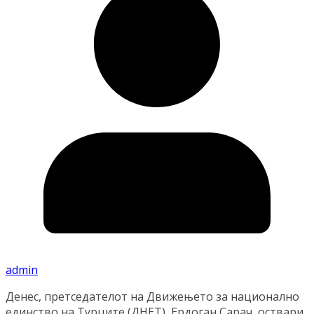
admin
Денес, претседателот на Движењето за национално
единство на Турците (ДНЕТ), Ердоган Сарач, оствари