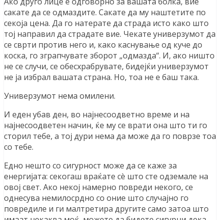
Ако друго лице е одговорно за вашата болка, вие
сакате да се одмаздите. Сакате да му наштетите по
секоја цена. Да го натерате да страда исто како што
тој направил да страдате вие. Чекате универзумот да
се сврти против него и, како каснување од куче до
коска, го зграпчувате зборот „одмазда“. И, ако ништо
не се случи, се обесхрабрувате, бидејќи универзумот
не ја избрал вашата страна. Но, тоа не е баш така.
Универзумот нема омилени.
И еден убав ден, во најнесоодветно време и на
најнесоодветен начин, ќе му се врати она што ти го
сторил тебе, а тој дури нема да може да го поврзе тоа
со тебе.
Едно нешто со сигурност може да се каже за
енергијата: секогаш враќате сè што сте одземале на
овој свет. Ако некој намерно повреди некого, се
однесува немилосрдно со оние што случајно го
повредиле и ги малтретира другите само затоа што
имаат некаква моќ, можете да бидете сигурни дека