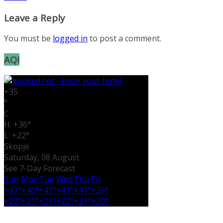
Leave a Reply
You must be
logged in
to post a comment.
AQI
+
35
°
C
H:
+
36°
L:
+
22°
Skopje
Saturday, 08 August
See 7-Day Forecast
Sun
Mon
Tue
Wed
Thu
Fri
+
37°
+
40°
+
41°
+
41°
+
41°
+
39°
+
22°
+
21°
+
21°
+
22°
+
21°
+
20°