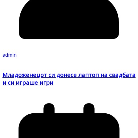
admin
Младоженецот си донесе лаптоп на свадбата
и си играше игри