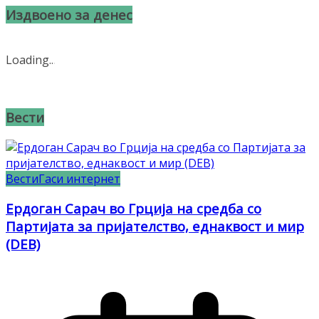
Издвоено за денес
Loading
.
.
.
Вести
Вести
Гаси интернет
Ердоган Сарач во Грција на средба со
Партијата за пријателство, еднаквост и мир
(DEB)