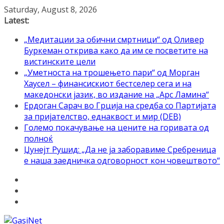
Skip
Saturday, August 8, 2026
to
Latest:
content
„Медитации за обични смртници“ од Оливер
Буркеман открива како да им се посветите на
вистинските цели
„Уметноста на трошењето пари“ од Морган
Хаусел – финансискиот бестселер сега и на
македонски јазик, во издание на „Арс Ламина“
Ердоган Сарач во Грција на средба со Партијата
за пријателство, еднаквост и мир (DEB)
Големо покачување на цените на горивата од
полноќ
Џунејт Рушид: „Да не ја заборавиме Сребреница
е наша заедничка одговорност кон човештвото“