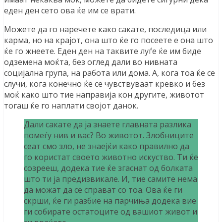
еден ден сето ова ќе им се врати.
Можете да го наречете како сакате, последица или
карма, но на крајот, она што ќе го посеете е она што
ќе го жнеете. Еден ден на таквите луѓе ќе им биде
одземена моќта, без оглед дали во нивната
социјална група, на работа или дома. А, кога тоа ќе се
случи, кога конечно ќе се чувствуваат кревко и без
моќ како што тие направија кон другите, животот
тогаш ќе го наплати својот данок.
Дали сакате да ја знаете главната разлика
помеѓу нив и вас? Во животот. Злобниците
сеат смо зло, не знаејќи како правилно да
го користат своето животно искуство. Ти ќе
созрееш, додека тие ќе згаснат од болката
што ти ја предизвикале. И, тие самите нема
да можат да се справат со тоа. Ова ќе ги
скрши, ќе ги разбие на парчиња додека вие
ги собирате остатоците од вашиот живот и