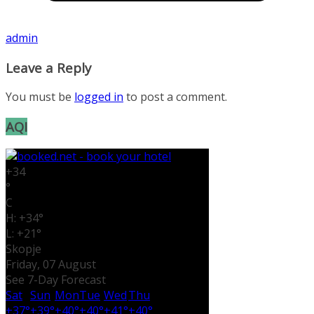
admin
Leave a Reply
You must be
logged in
to post a comment.
AQI
+
34
°
C
H:
+
34°
L:
+
21°
Skopje
Friday, 07 August
See 7-Day Forecast
Sat
Sun
Mon
Tue
Wed
Thu
+
37°
+
39°
+
40°
+
40°
+
41°
+
40°