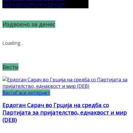
+
22°
+
23°
+
22°
+
21°
+
22°
+
22°
Издвоено за денес
Loading
.
.
.
Вести
Вести
Гаси интернет
Ердоган Сарач во Грција на средба со
Партијата за пријателство, еднаквост и мир
(DEB)