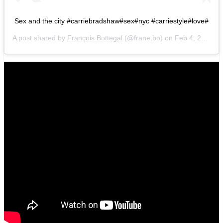
Sex and the city #carriebradshaw#sex#nyc #carriestyle#love#
A post shared by
François Bottegal
(@frane.bo) on
Feb 4, 2019 at 9:46am PST