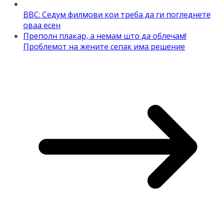
BBC: Седум филмови кои треба да ги погледнете
оваа есен
Преполн плакар, а немам што да облечам!
Проблемот на жените сепак има решение