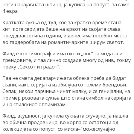
носи нанајавната шпица, ја купила на попуст, за само
4 евра.
Кратката сукња од тул, кое за кратко време стана
хит, кога серијата беше на врвот на својата слава
пред дваесетина години, и денес има посебно место
во гардеробата на романтичарките ширум светот.
Филд е костимограф и има око и „нос“ за модата и
трендовите, и таа лично создаде многу од нив, токму
преку „Сексот и градот“.
Taa не смета декапарчињата облека треба да бидат
скапи, иако серијата изобилува со големи брендови.
Сепак, некои парчиња чинат малку, и се генијални, на
пример розовата сукња што стана симбол на серијата
и на стилскиот оптимизам.
Филд, всушност, ја купила сукњата случајно. Ја нашла
во обична продавница, во корпа со остатоци од
колекцијата со попуст, со мисла–“можеслучајно