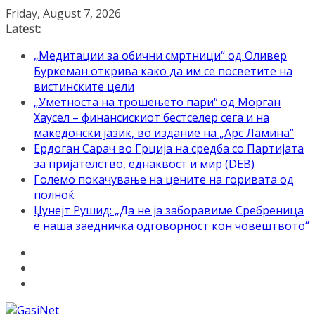
Skip
Friday, August 7, 2026
to
Latest:
content
„Медитации за обични смртници“ од Оливер
Буркеман открива како да им се посветите на
вистинските цели
„Уметноста на трошењето пари“ од Морган
Хаусел – финансискиот бестселер сега и на
македонски јазик, во издание на „Арс Ламина“
Ердоган Сарач во Грција на средба со Партијата
за пријателство, еднаквост и мир (DEB)
Големо покачување на цените на горивата од
полноќ
Џунејт Рушид: „Да не ја заборавиме Сребреница
е наша заедничка одговорност кон човештвото“