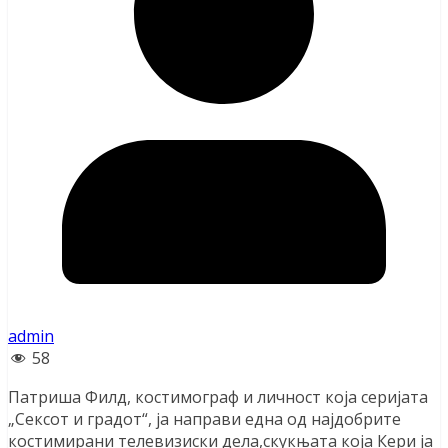
admin
58
Патриша Филд, костимограф и личност која серијата
„Сексот и градот“, ја направи една од најдобрите
костимирани телевизиски дела,скукњата која Кери ја