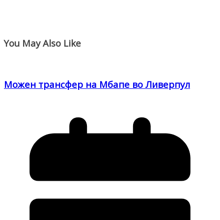
You May Also Like
Можен трансфер на Мбапе во Ливерпул