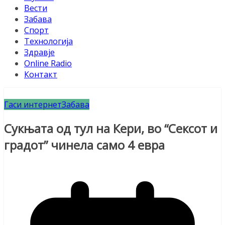
Вести
Забава
Спорт
Технологија
Здравје
Online Radio
Контакт
Гаси интернет
Забава
Сукњата од тул на Кери, во “Сексот и
градот” чинела само 4 евра