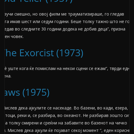
“Звучи смешно, но овој филм ме трауматизираше, го гледав
кога имав шест или седум години. Беше толку тажно што не го
гледав во следните 30 години додека не добив деца”, призна
еден човек.
The Exorcist (1973)
„Сè уште кога ќе помислам на некои сцени се ежам“, тврди една
жена.
Jaws (1975)
“Мислев дека ајкулите се насекаде. Во базени, во кади, езера,
потоци, реки и, се разбира, во океанот. Не разбирав зошто сите
беа толку смирени и среќни на забавите во базенот на чичко
ми. Мислев дека ајкули ќе појават секој момент “, еден корисник