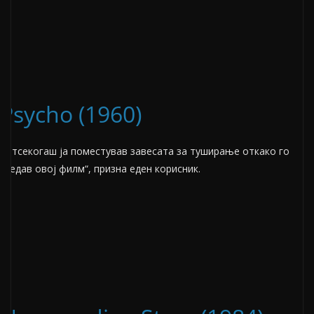
Psycho (1960)
„Отсекогаш ја поместував завесата за туширање откако го
гледав овој филм“, призна еден корисник.