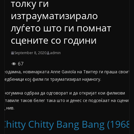
толку ги
изтрауматизирало
луѓето што ги помнат
сцените со години
September 8, 2020
admin
67
Неодамна, новинарката Anne Gaviola на Твитер ги праша своите
следбеници кој филм ги трауматизирал најмногу.
Многумина одбраа да одговорат и да откријат кои филмови
оставиле таков белег така што и денес се подсеќаат на сцени
од нив.
Chitty Chitty Bang Bang (1968)