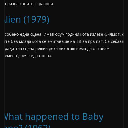
ги призна своите стравови.
Alien (1979)
“Особено една сцена. Имав осум години кога излезе филмот, сè
уште бев млада кога се емитуваше на ТВ за прв пат. Се сеќавам
поради таа сцена решив дека никогаш нема да останам
бремена”, рече една жена.
What happened to Baby
Jane? (1962)