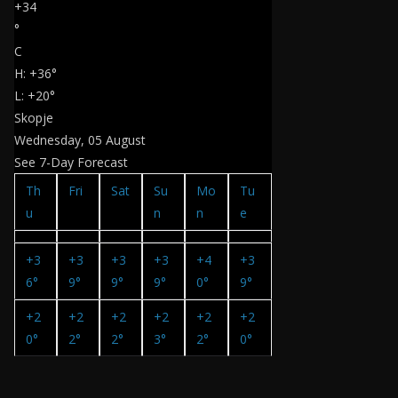
+
34
°
C
H:
+
36°
L:
+
20°
Skopje
Wednesday, 05 August
See 7-Day Forecast
Th
Fri
Sat
Su
Mo
Tu
u
n
n
e
+
3
+
3
+
3
+
3
+
4
+
3
6°
9°
9°
9°
0°
9°
+
2
+
2
+
2
+
2
+
2
+
2
0°
2°
2°
3°
2°
0°