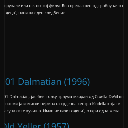
“Верувале или не, но тој филм. Бев преплашен од грабнувачот
на деца”, напиша еден следбеник.
101 Dalmatian (1996)
“101 Dalmatian, јас бев толку трауматизиран од Cruella DeVil што
татко ми ја измисли нејзината срдечна сестра Kindella која ги
спасува сите кучиња. Имав четири години”, откри една жена.
Old Yeller (1957)