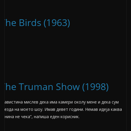
The Birds (1963)
The Truman Show (1998)
“Навистина мислев дека има камери околу мене и дека сум
ѕвезда на моето шоу. Имав девет години. Немав идеја каква
иднина не чека”, напиша еден корисник.