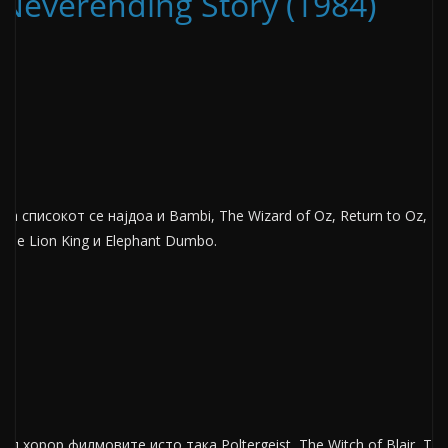
Neverending Story (1984)
На списокот се најдоа и Bambi, The Wizard of Oz, Return to Oz,
The Lion King и Elephant Dumbo.
Од хорор филмовите исто така Poltergeist, The Witch of Blair, The