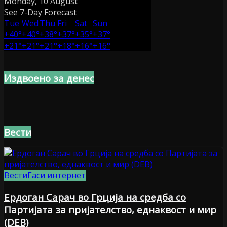
Monday, 10 August
See 7-Day Forecast
Tue
Wed
Thu
Fri
Sat
Sun
+
40°
+
40°
+
38°
+
37°
+
35°
+
37°
+
21°
+
21°
+
21°
+
18°
+
16°
+
16°
Издвоено за денес
Вести
Вести
Гаси интернет
Ердоган Сарач во Грција на средба со
Партијата за пријателство, еднаквост и мир
(DEB)