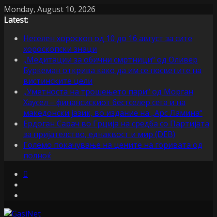
Skip
Monday, August 10, 2026
to
Latest:
content
Неселен хороскоп од 10 до 16 август за сите
хороскопски знаци
„Медитации за обични смртници“ од Оливер
Буркеман открива како да им се посветите на
вистинските цели
„Уметноста на трошењето пари“ од Морган
Хаусел – финансискиот бестселер сега и на
македонски јазик, во издание на „Арс Ламина“
Ердоган Сарач во Грција на средба со Партијата
за пријателство, еднаквост и мир (DEB)
Големо покачување на цените на горивата од
полноќ