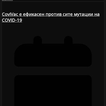
CoviVac е ефикасен против сите мутации на
COVID-19