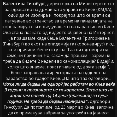
Валентина Гинзбург
, директорка на Министерството
за здравство на државната управа во Киев (КМДА),
одби да се изолира и покрај тоа што се врати од
патување во странство за време на пандемијата на
коронавирусот и воведувањето на карантин во Киев.
Ова стана познато од видеото објавено на Интернет.
„ја прашавме каде беше Валентина Григориевна
(Гинзбург) во екот на епидемијата (коронавирус) и од
кои причини беше отсутна. Таа ни одговори од
семејни причини. Но, сакам да прашам – зарем не
треба да бидете 2 недели во самоизолација? Бидејќи,
колку што знаеме, пристигнавте од друга земја “,
беше запрашана директорката на одделот за
здравство во градот Киев. „На што таа одговори…
Може ли да бидам на одмор? Јас работам во Киев веќе
3 години и празниците не ги користам. Затоа што не
користам повеќе од 14 дена (празници) за една
година. Не треба да бидам изолирана
“, одговори
Гинсбург. Да потсетиме, од 23 март во Киев, започна
да се применува забрана за употреба на јавниот