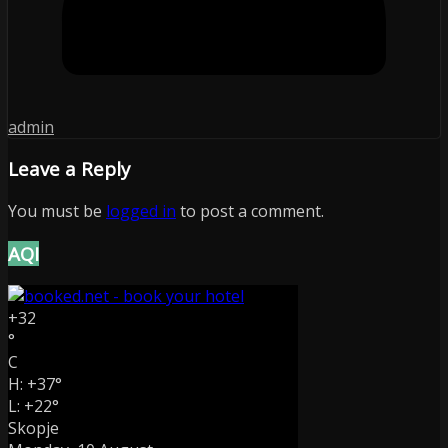
admin
Leave a Reply
You must be
logged in
to post a comment.
AQI
+
32
°
C
H:
+
37°
L:
+
22°
Skopje